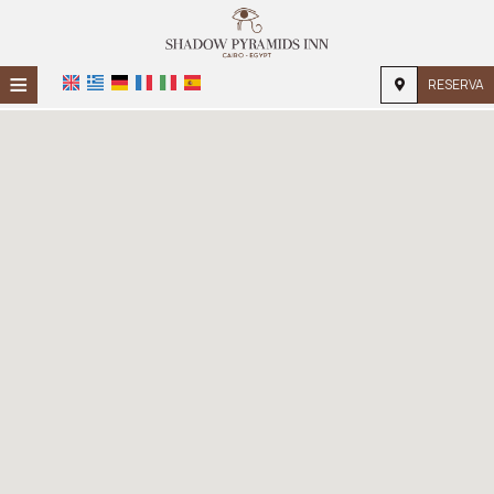
≡
RESERVA
Home
Ubicación
Alojamiento
Instalaciones
Galería
Impresiones